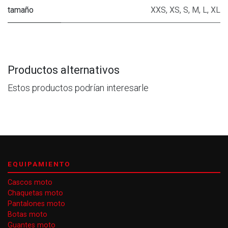
tamaño
XXS
,
XS
,
S
,
M
,
L
,
XL
Productos alternativos
Estos productos podrían interesarle
EQUIPAMIENTO
Cascos moto
Chaquetas moto
Pantalones moto
Botas moto
Guantes moto