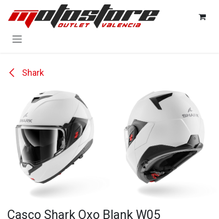
Ir al contenido
Shark
Casco Shark Oxo Blank W05