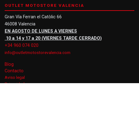
OUTLET MOTOSTORE VALENCIA
Gran Vía Ferran el Catòlic 66
46008 Valencia
EN AGOSTO DE LUNES A VIERNES
10 a 14 y 17 a 20 (VIERNES TARDE CERRADO)
+34 960 074 020
info@outletmotostorevalencia.com
Blog
Contacto
Aviso legal
Privacidad
Cookies
© 2026 Outlet MotoStore Valencia · Gran Vía Ferran el Catòlic 66, 46008
Valencia · Equipamiento moto outlet con descuentos hasta -70%
Partner Nextdoo.cloud
·
Diseñado por Boomatik.com