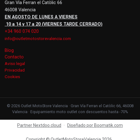
Gran Vía Ferran el Catòlic 66
46008 Valencia
EN AGOSTO DE LUNES A VIERNES
10 a 14 y 17 a 20 (VIERNES TARDE CERRADO)
+34 960 074 020
info@outletmotostorevalencia.com
Blog
Contacto
Aviso legal
Privacidad
Cookies
© 2026 Outlet MotoStore Valencia · Gran Vía Ferran el Catòlic 66, 46008
Valencia · Equipamiento moto outlet con descuentos hasta -70%
Partner Nextdoo.cloud
·
Diseñado por Boomatik.com
Copyright © OutletMotoStoreValencia 2026