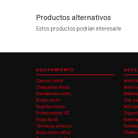
Productos alternativos
Estos productos podrían interesarle
EQUIPAMIENTO
ACCE
Cascos moto
Interc
Chaquetas moto
Antirr
Pantalones moto
Maleta
Botas moto
Top ca
Guantes moto
Alforj
Protecciones CE
Soport
Ropa lluvia
Baterí
Térmicos invierno
Funda
Ropa moto niños
Chaleco