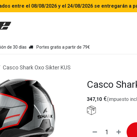
ados entre el 08/08/2026 y el 24/08/2026 se entregarán a pa
uipamiento moto
Tienda
Colecciones
Chollo Kits
Con
ión de 30 días
Portes gratis a partir de 79€
Casco Shark Oxo Sikter KUS
Casco Shar
€
347,10
(impuesto inc