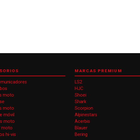
SORIOS
MARCAS PREMIUM
omunicadores
LS2
obos
HJC
s moto
Shoei
se
Shark
as moto
Scorpion
e móvil
Alpinestars
as moto
Acerbis
s moto
Blauer
s hi-vis
Bering