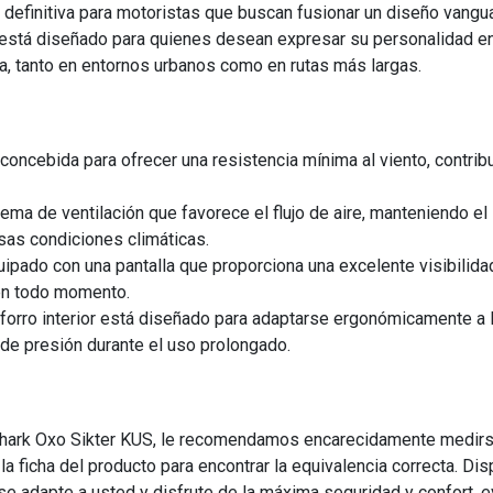
 definitiva para motoristas que buscan fusionar un diseño vangu
 está diseñado para quienes desean expresar su personalidad en
, tanto en entornos urbanos como en rutas más largas.
 concebida para ofrecer una resistencia mínima al viento, contri
ema de ventilación que favorece el flujo de aire, manteniendo el
sas condiciones climáticas.
ipado con una pantalla que proporciona una excelente visibilidad p
 en todo momento.
 forro interior está diseñado para adaptarse ergonómicamente a l
de presión durante el uso prolongado.
Shark Oxo Sikter KUS, le recomendamos encarecidamente medirse 
n la ficha del producto para encontrar la equivalencia correcta. 
se adapte a usted y disfrute de la máxima seguridad y confort, 