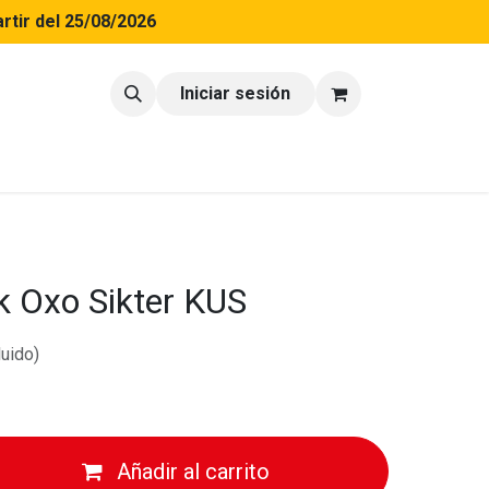
rtir del 25/08/2026
tacto
Blog
Iniciar sesión
k Oxo Sikter KUS
luido)
Añadir al carrito