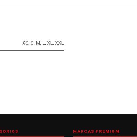
XS
,
S
,
M
,
L
,
XL
,
XXL
SORIOS
MARCAS PREMIUM