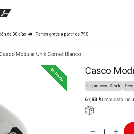
uipamiento moto
Tienda
Colecciones
Chollo Kits
Con
ión de 30 días
Portes gratis a partir de 79€
Casco Modular Unik Comet Blanco
Casco Modu
En Tienda
En Tienda
Liquidación Stock
Scoo
€
61,98
(impuesto inclu