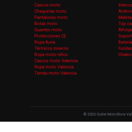
Cascos moto
Interc
Chaquetas moto
Antirr
Pantalones moto
Maleta
Botas moto
Top ca
Guantes moto
Alforj
Protecciones CE
Soport
Ropa lluvia
Baterí
Térmicos invierno
Funda
Ropa moto niños
Chaleco
Cascos moto Valencia
Ropa moto Valencia
Tienda moto Valencia
© 2026 Outlet MotoStore Vale