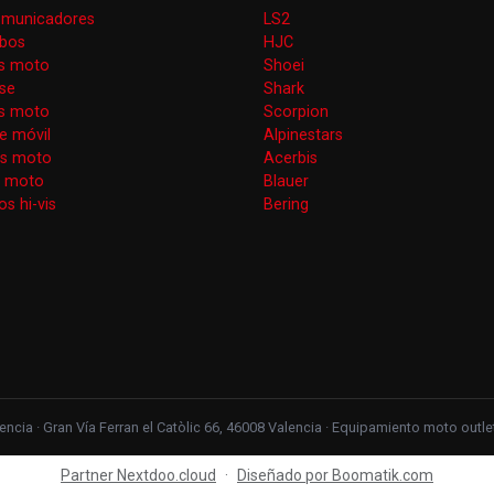
omunicadores
LS2
obos
HJC
s moto
Shoei
se
Shark
as moto
Scorpion
e móvil
Alpinestars
as moto
Acerbis
s moto
Blauer
s hi-vis
Bering
ncia · Gran Vía Ferran el Catòlic 66, 46008 Valencia · Equipamiento moto out
Partner Nextdoo.cloud
·
Diseñado por Boomatik.com