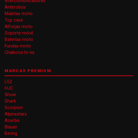
Intercomunicadores
Antirrobos
Maletas moto
Top case
Alforjas moto
Soporte móvil
Baterías moto
Fundas moto
Chalecos hi-vis
MARCAS PREMIUM
LS2
HJC
Shoei
Shark
Scorpion
Alpinestars
Acerbis
Blauer
Bering