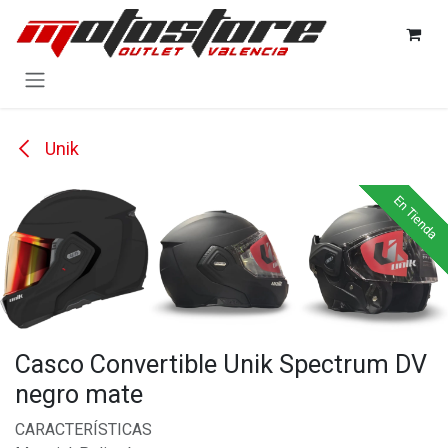
Ir al contenido
Unik
En Tienda
En Tienda
En Tienda
En Tienda
Casco Convertible Unik Spectrum DV
negro mate
CARACTERÍSTICAS