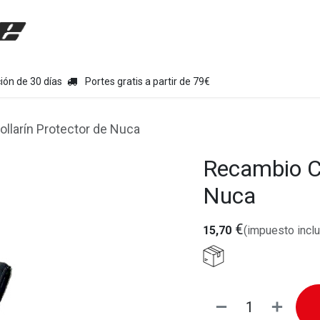
uipamiento moto
Tienda
Colecciones
Chollo Kits
Con
ión de 30 días
Portes gratis a partir de 79€
larín Protector de Nuca
Recambio C
Nuca
€
15,70
(impuesto inclu