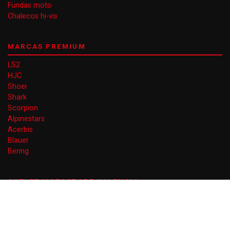
Fundas moto
Chalecos hi-vis
MARCAS PREMIUM
LS2
HJC
Shoei
Shark
Scorpion
Alpinestars
Acerbis
Blauer
Bering
OUTLET MOTOSTORE VALENCIA
Gran Vía Ferran el Catòlic 66
46008 Valencia
EN AGOSTO DE LUNES A VIERNES