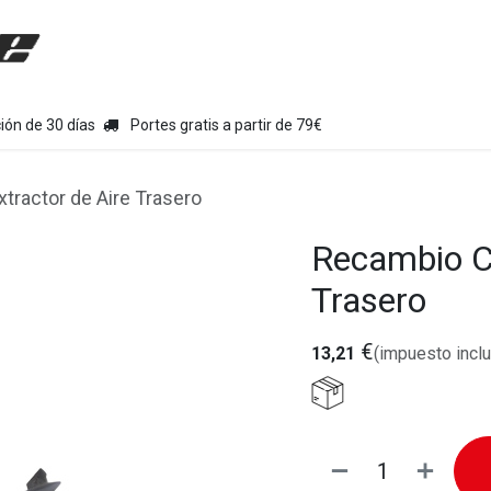
uipamiento moto
Tienda
Colecciones
Chollo Kits
Con
ión de 30 días
Portes gratis a partir de 79€
ractor de Aire Trasero
Recambio C
Trasero
€
13,21
(impuesto inclu