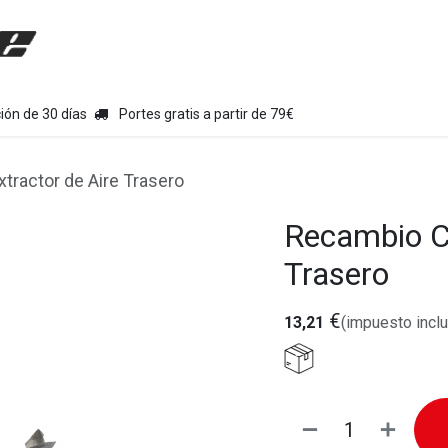
uipamiento moto
Tienda
Colecciones
Chollo Kits
Con
ión de 30 días
Portes gratis a partir de 79€
ractor de Aire Trasero
Recambio C
Trasero
€
13,21
(impuesto inclu