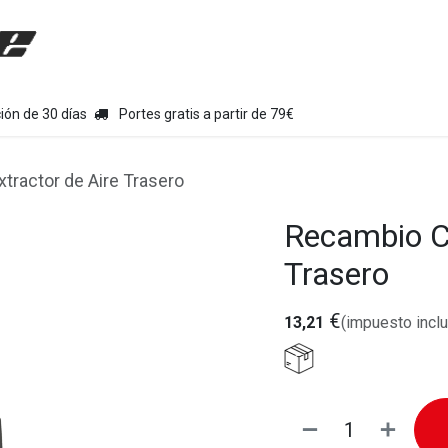
uipamiento moto
Tienda
Colecciones
Chollo Kits
Con
ión de 30 días
Portes gratis a partir de 79€
ractor de Aire Trasero
Recambio C
Trasero
€
13,21
(impuesto inclu