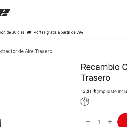
uipamiento moto
Tienda
Colecciones
Chollo Kits
Con
ión de 30 días
Portes gratis a partir de 79€
ractor de Aire Trasero
Recambio C
Trasero
€
13,21
(impuesto inclu