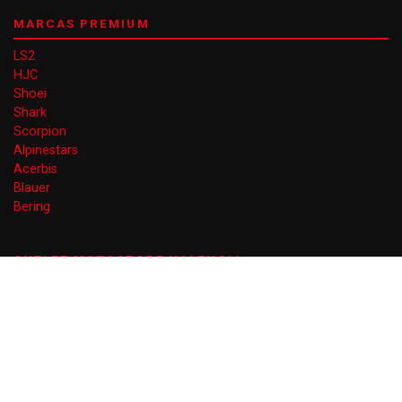
MARCAS PREMIUM
LS2
HJC
Shoei
Shark
Scorpion
Alpinestars
Acerbis
Blauer
Bering
OUTLET MOTOSTORE VALENCIA
Gran Vía Ferran el Catòlic 66
46008 Valencia
EN AGOSTO DE LUNES A VIERNES
10 a 14 y 17 a 20 (VIERNES TARDE CERRADO)
+34 960 074 020
info@outletmotostorevalencia.com