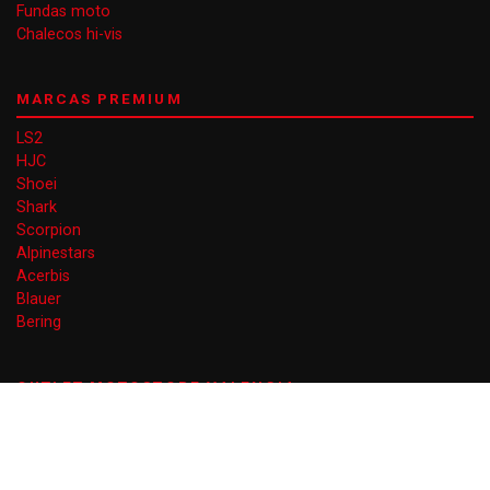
Fundas moto
Chalecos hi-vis
MARCAS PREMIUM
LS2
HJC
Shoei
Shark
Scorpion
Alpinestars
Acerbis
Blauer
Bering
OUTLET MOTOSTORE VALENCIA
Gran Vía Ferran el Catòlic 66
46008 Valencia
EN AGOSTO DE LUNES A VIERNES