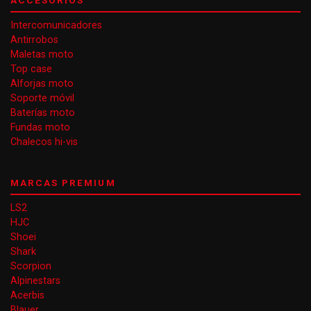
ACCESORIOS
Intercomunicadores
Antirrobos
Maletas moto
Top case
Alforjas moto
Soporte móvil
Baterías moto
Fundas moto
Chalecos hi-vis
MARCAS PREMIUM
LS2
HJC
Shoei
Shark
Scorpion
Alpinestars
Acerbis
Blauer