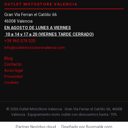
OUTLET MOTOSTORE VALENCIA
Gran Vía Ferran el Catòlic 66
46008 Valencia
EN AGOSTO DE LUNES A VIERNES
10 a 14 y 17 a 20 (VIERNES TARDE CERRADO)
+34 960 074 020
info@outletmotostorevalencia.com
Blog
Contacto
Aviso legal
Privacidad
Cookies
© 2026 Outlet MotoStore Valencia · Gran Vía Ferran el Catòlic 66, 46008
Valencia · Equipamiento moto outlet con descuentos hasta -70%
Partner Nextdoo.cloud
·
Diseñado por Boomatik.com