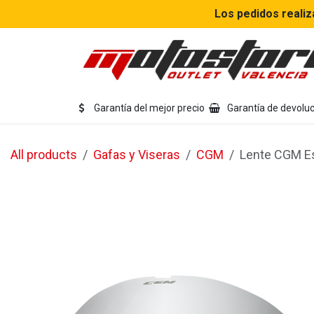
Ir al contenido
Los pedidos realiz
Eq
Garantía del mejor precio
Garantía de devoluc
All products
Gafas y Viseras
CGM
Lente CGM E