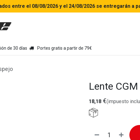
ados entre el 08/08/2026 y el 24/08/2026 se entregarán a pa
uipamiento moto
Tienda
Colecciones
Chollo Kits
Con
ión de 30 días
Portes gratis a partir de 79€
spejo
Lente CGM 
€
18,18
(impuesto inclu