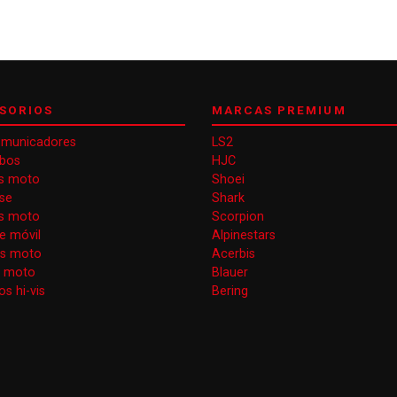
SORIOS
MARCAS PREMIUM
omunicadores
LS2
obos
HJC
s moto
Shoei
se
Shark
as moto
Scorpion
e móvil
Alpinestars
as moto
Acerbis
s moto
Blauer
s hi-vis
Bering