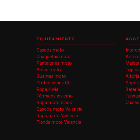
EQUIPAMIENTO
ACCE
Cascos moto
Interc
Chaquetas moto
Antirr
Pantalones moto
Maleta
Botas moto
Top ca
Guantes moto
Alforj
Protecciones CE
Soport
Ropa lluvia
Baterí
Térmicos invierno
Funda
Ropa moto niños
Chaleco
Cascos moto Valencia
Ropa moto Valencia
Tienda moto Valencia