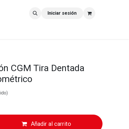
tacto
Blog
Iniciar sesión
ción CGM Tira Dentada
ométrico
ido)
Añadir al carrito