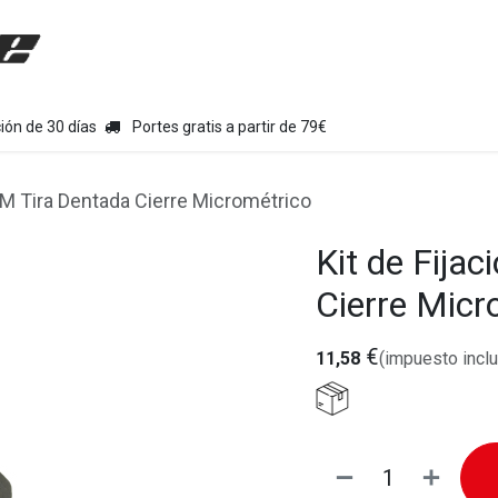
uipamiento moto
Tienda
Colecciones
Chollo Kits
Con
ión de 30 días
Portes gratis a partir de 79€
GM Tira Dentada Cierre Micrométrico
Kit de Fija
Cierre Micr
€
11,58
(impuesto inclu