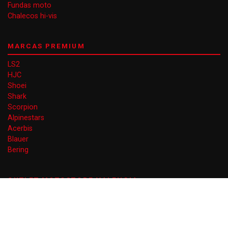
Fundas moto
Chalecos hi-vis
MARCAS PREMIUM
LS2
HJC
Shoei
Shark
Scorpion
Alpinestars
Acerbis
Blauer
Bering
OUTLET MOTOSTORE VALENCIA
Gran Vía Ferran el Catòlic 66
46008 Valencia
EN AGOSTO DE LUNES A VIERNES