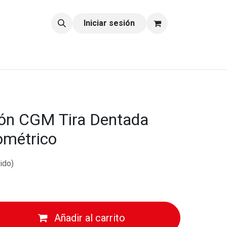
tacto
Blog
Iniciar sesión
ción CGM Tira Dentada
ométrico
ido)
Añadir al carrito