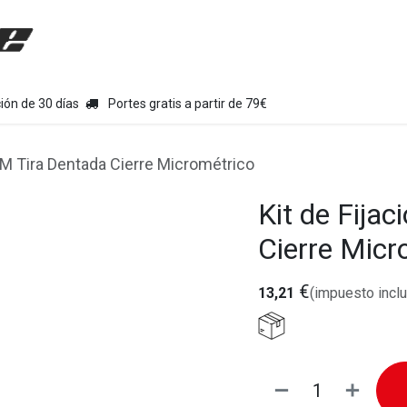
uipamiento moto
Tienda
Colecciones
Chollo Kits
Con
ión de 30 días
Portes gratis a partir de 79€
GM Tira Dentada Cierre Micrométrico
Kit de Fija
Cierre Micr
€
13,21
(impuesto inclu