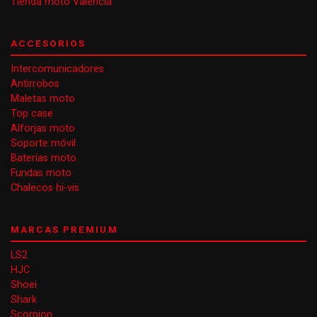
Tienda moto Valencia
ACCESORIOS
Intercomunicadores
Antirrobos
Maletas moto
Top case
Alforjas moto
Soporte móvil
Baterías moto
Fundas moto
Chalecos hi-vis
MARCAS PREMIUM
LS2
HJC
Shoei
Shark
Scorpion