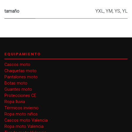
tamaño
YXL
,
YM
,
YS
,
YL
EQUIPAMIENTO
Cascos moto
Chaquetas moto
Pantalones moto
Botas moto
Guantes moto
Protecciones CE
Ropa lluvia
Térmicos invierno
Ropa moto niños
Cascos moto Valencia
Ropa moto Valencia