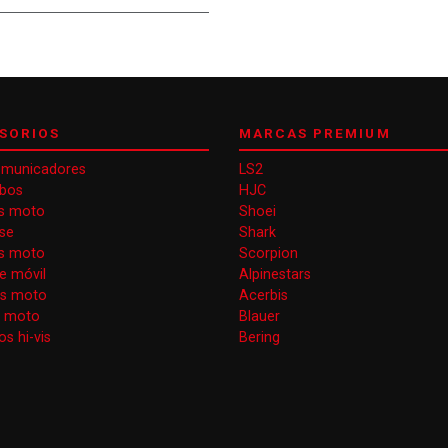
SORIOS
MARCAS PREMIUM
omunicadores
LS2
obos
HJC
s moto
Shoei
se
Shark
as moto
Scorpion
e móvil
Alpinestars
as moto
Acerbis
s moto
Blauer
s hi-vis
Bering