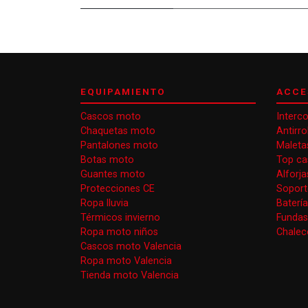
EQUIPAMIENTO
ACCE
Cascos moto
Interc
Chaquetas moto
Antirr
Pantalones moto
Maleta
Botas moto
Top ca
Guantes moto
Alforj
Protecciones CE
Soport
Ropa lluvia
Baterí
Térmicos invierno
Funda
Ropa moto niños
Chaleco
Cascos moto Valencia
Ropa moto Valencia
Tienda moto Valencia