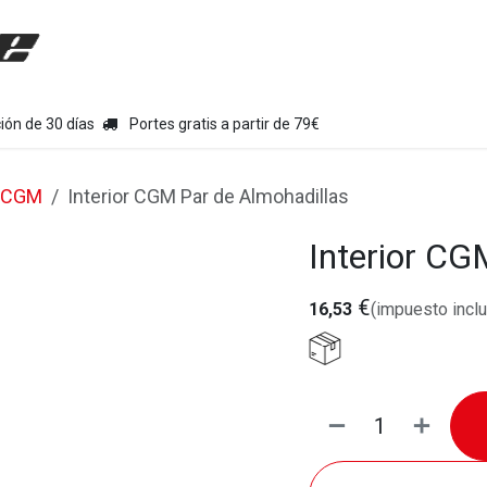
uipamiento moto
Tienda
Colecciones
Chollo Kits
Con
ión de 30 días
Portes gratis a partir de 79€
CGM
Interior CGM Par de Almohadillas
Interior CG
€
16,53
(impuesto inclu