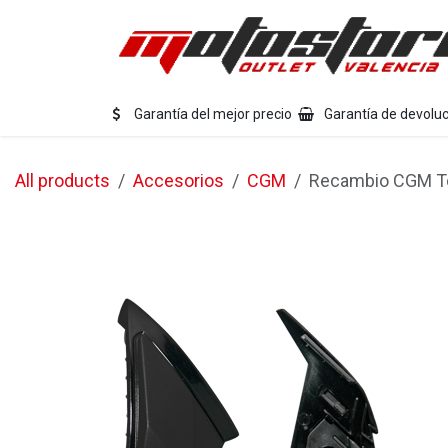
Ir al contenido
Eq
Garantía del mejor precio
Garantía de devoluc
All products
Accesorios
CGM
Recambio CGM To