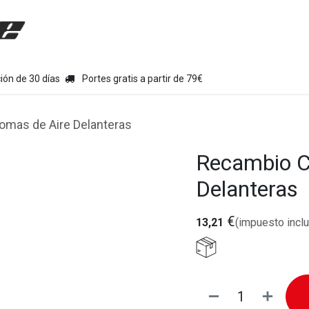
uipamiento moto
Tienda
Colecciones
Chollo Kits
Con
ión de 30 días
Portes gratis a partir de 79€
mas de Aire Delanteras
Recambio C
Delanteras
€
13,21
(impuesto inclu