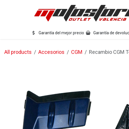
Ir al contenido
Eq
Garantía del mejor precio
Garantía de devoluc
All products
Accesorios
CGM
Recambio CGM To