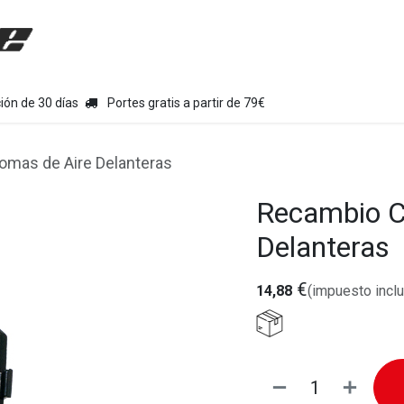
uipamiento moto
Tienda
Colecciones
Chollo Kits
Con
ión de 30 días
Portes gratis a partir de 79€
mas de Aire Delanteras
Recambio C
Delanteras
€
14,88
(impuesto inclu