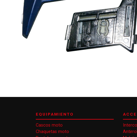
EQUIPAMIENTO
ACCE
Cascos moto
Interc
Chaquetas moto
Antirr