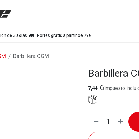
uipamiento moto
Tienda
Colecciones
Chollo Kits
Con
ión de 30 días
Portes gratis a partir de 79€
GM
Barbillera CGM
Barbillera
€
7,44
(impuesto inclui