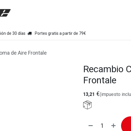
uipamiento moto
Tienda
Colecciones
Chollo Kits
Con
ión de 30 días
Portes gratis a partir de 79€
ma de Aire Frontale
Recambio C
Frontale
€
13,21
(impuesto inclu