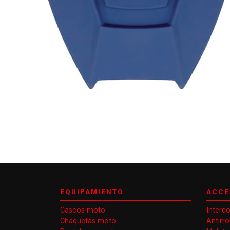
EQUIPAMIENTO
ACCE
Cascos moto
Interc
Chaquetas moto
Antirr