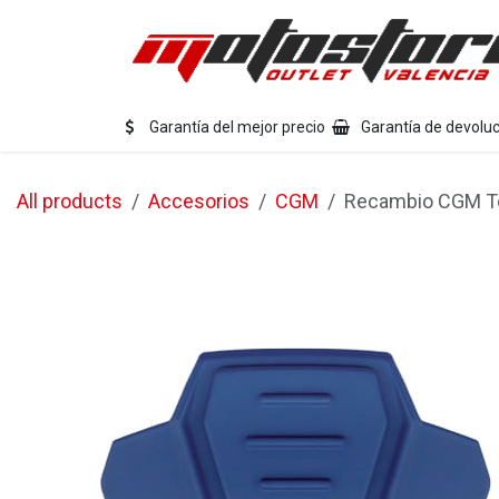
Ir al contenido
Eq
Garantía del mejor precio
Garantía de devoluc
All products
Accesorios
CGM
Recambio CGM To