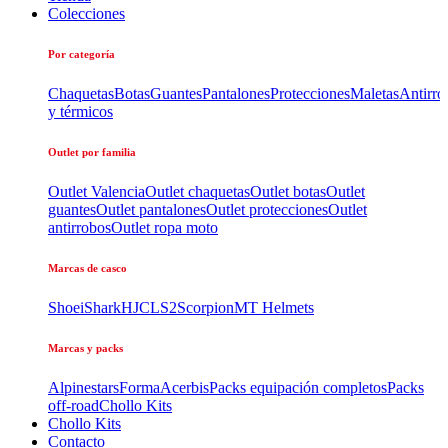
Colecciones
Por categoría
Chaquetas
Botas
Guantes
Pantalones
Protecciones
Maletas
Antirro
y térmicos
Outlet por familia
Outlet Valencia
Outlet chaquetas
Outlet botas
Outlet
guantes
Outlet pantalones
Outlet protecciones
Outlet
antirrobos
Outlet ropa moto
Marcas de casco
Shoei
Shark
HJC
LS2
Scorpion
MT Helmets
Marcas y packs
Alpinestars
Forma
Acerbis
Packs equipación completos
Packs
off-road
Chollo Kits
Chollo Kits
Contacto