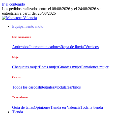
Ir al contenido
Los pedidos realizados entre el 08/08/2026 y el 24/08/2026 se
entregarán a partir del 25/08/2026
Maletas y equipaje
Protecciones
Pantalones
Chaquetas
Guantes
Botas
Equipamiento moto
Más equipación
Antirrobos
Intercomunicadores
Ropa de lluvia
Térmicos
Mujer
Chaquetas mujer
Botas mujer
Guantes mujer
Pantalones mujer
Cascos
Todos los cascos
Integrales
Modulares
Niños
Te ayudamos
Guía de tallas
Opiniones
Tienda en Valencia
Toda la tienda
Tienda