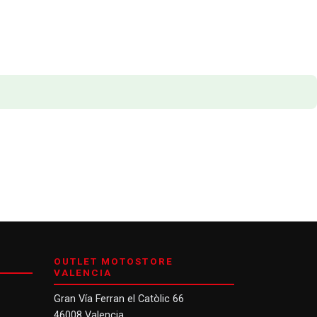
OUTLET MOTOSTORE
VALENCIA
Gran Vía Ferran el Catòlic 66
46008 Valencia