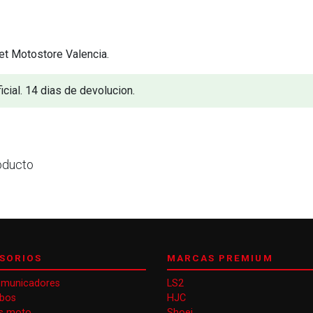
et Motostore Valencia.
icial. 14 dias de devolucion.
oducto
SORIOS
MARCAS PREMIUM
omunicadores
LS2
obos
HJC
s moto
Shoei