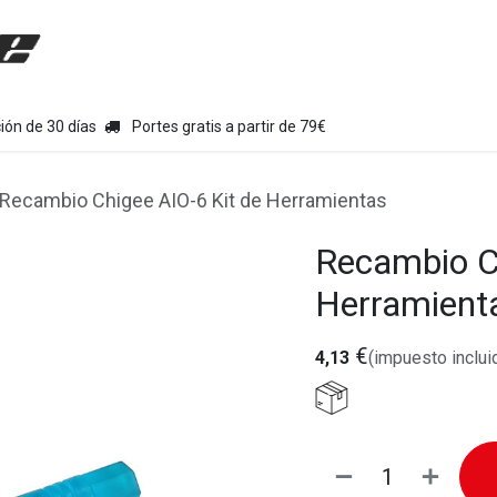
uipamiento moto
Tienda
Colecciones
Chollo Kits
Con
ión de 30 días
Portes gratis a partir de 79€
Recambio Chigee AIO-6 Kit de Herramientas
Recambio Ch
Herramient
€
4,13
(impuesto inclui