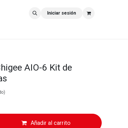
tacto
Blog
Iniciar sesión
igee AIO-6 Kit de
as
do)
Añadir al carrito