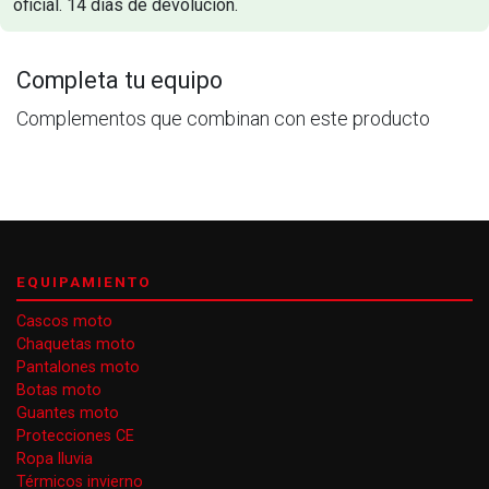
oficial. 14 dias de devolucion.
Completa tu equipo
Complementos que combinan con este producto
EQUIPAMIENTO
Cascos moto
Chaquetas moto
Pantalones moto
Botas moto
Guantes moto
Protecciones CE
Ropa lluvia
Térmicos invierno