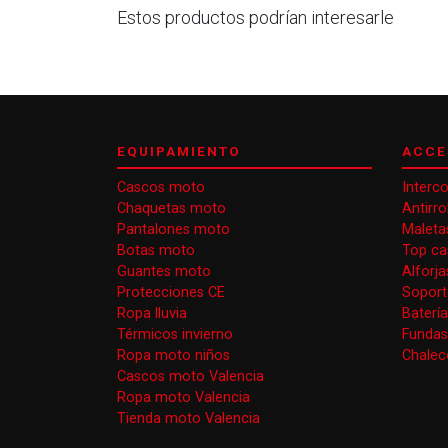
Estos productos podrían interesarle
EQUIPAMIENTO
ACCE
Cascos moto
Interc
Chaquetas moto
Antirr
Pantalones moto
Maleta
Botas moto
Top ca
Guantes moto
Alforj
Protecciones CE
Soport
Ropa lluvia
Baterí
Térmicos invierno
Funda
Ropa moto niños
Chaleco
Cascos moto Valencia
Ropa moto Valencia
Tienda moto Valencia