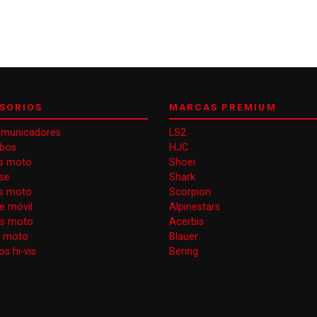
SORIOS
MARCAS PREMIUM
omunicadores
LS2
obos
HJC
s moto
Shoei
se
Shark
as moto
Scorpion
e móvil
Alpinestars
as moto
Acerbis
s moto
Blauer
s hi-vis
Bering