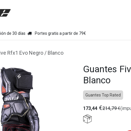
uipamiento moto
Tienda
Colecciones
Chollo Kits
Con
ión de 30 días
Portes gratis a partir de 79€
ive Rfx1 Evo Negro / Blanco
Guantes Fiv
Blanco
Guantes Top Rated
€
173,44
214,79
€
(impu