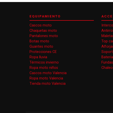
EQUIPAMIENTO
ACCE
Cascos moto
Interc
Chaquetas moto
Antirr
Pantalones moto
Maleta
Botas moto
Top ca
Guantes moto
Alforj
Protecciones CE
Soport
Ropa lluvia
Baterí
Térmicos invierno
Funda
Ropa moto niños
Chaleco
Cascos moto Valencia
Ropa moto Valencia
Tienda moto Valencia