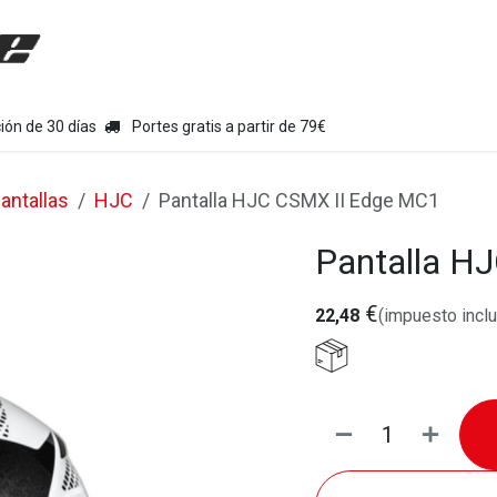
uipamiento moto
Tienda
Colecciones
Chollo Kits
Con
ión de 30 días
Portes gratis a partir de 79€
antallas
HJC
Pantalla HJC CSMX II Edge MC1
Pantalla H
€
22,48
(impuesto inclu