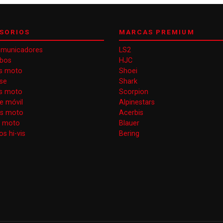
SORIOS
MARCAS PREMIUM
omunicadores
LS2
obos
HJC
s moto
Shoei
se
Shark
as moto
Scorpion
e móvil
Alpinestars
as moto
Acerbis
s moto
Blauer
s hi-vis
Bering