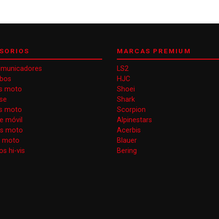
SORIOS
MARCAS PREMIUM
omunicadores
LS2
obos
HJC
s moto
Shoei
se
Shark
as moto
Scorpion
e móvil
Alpinestars
as moto
Acerbis
s moto
Blauer
s hi-vis
Bering