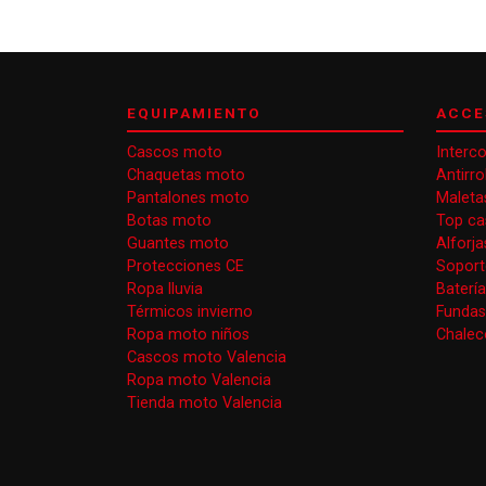
EQUIPAMIENTO
ACCE
Cascos moto
Interc
Chaquetas moto
Antirr
Pantalones moto
Maleta
Botas moto
Top ca
Guantes moto
Alforj
Protecciones CE
Soport
Ropa lluvia
Baterí
Térmicos invierno
Funda
Ropa moto niños
Chaleco
Cascos moto Valencia
Ropa moto Valencia
Tienda moto Valencia