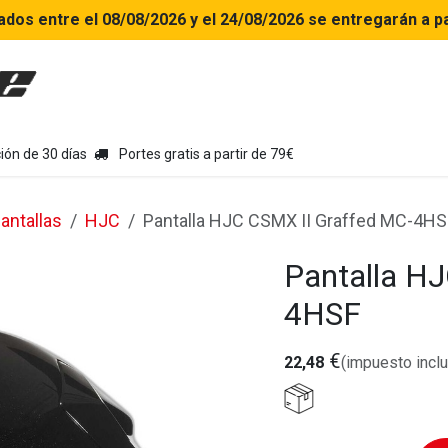
ados entre el 08/08/2026 y el 24/08/2026 se entregarán a pa
uipamiento moto
Tienda
Colecciones
Chollo Kits
Con
ión de 30 días
Portes gratis a partir de 79€
antallas
HJC
Pantalla HJC CSMX II Graffed MC-4HS
Pantalla H
4HSF
€
22,48
(impuesto inclu