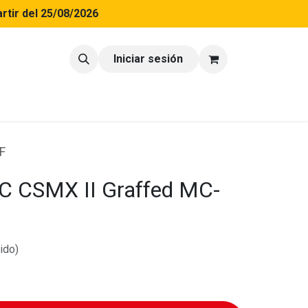
rtir del 25/08/2026
tacto
Blog
Iniciar sesión
F
JC CSMX II Graffed MC-
ido)