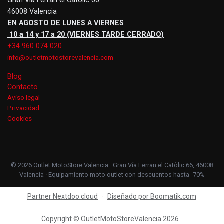
Gran Vía Ferran el Catòlic 66
46008 Valencia
EN AGOSTO DE LUNES A VIERNES
10 a 14 y 17 a 20 (VIERNES TARDE CERRADO)
+34 960 074 020
info@outletmotostorevalencia.com
Blog
Contacto
Aviso legal
Privacidad
Cookies
© 2026 Outlet MotoStore Valencia · Gran Vía Ferran el Catòlic 66, 46008
Valencia · Equipamiento moto outlet con descuentos hasta -70%
Partner Nextdoo.cloud
·
Diseñado por Boomatik.com
Copyright © OutletMotoStoreValencia 2026