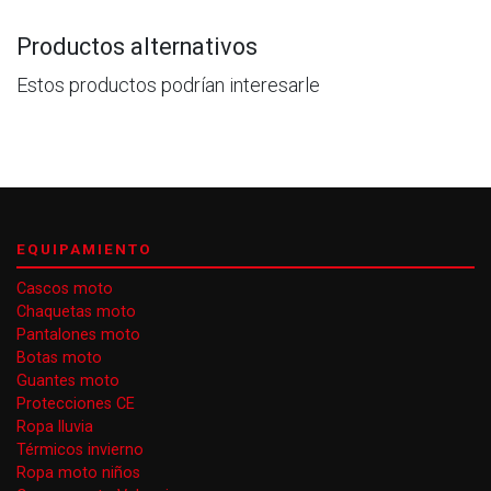
Productos alternativos
Estos productos podrían interesarle
EQUIPAMIENTO
Cascos moto
Chaquetas moto
Pantalones moto
Botas moto
Guantes moto
Protecciones CE
Ropa lluvia
Térmicos invierno
Ropa moto niños