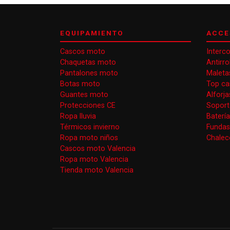
EQUIPAMIENTO
ACCE
Cascos moto
Interc
Chaquetas moto
Antirr
Pantalones moto
Maleta
Botas moto
Top ca
Guantes moto
Alforj
Protecciones CE
Soport
Ropa lluvia
Baterí
Térmicos invierno
Funda
Ropa moto niños
Chaleco
Cascos moto Valencia
Ropa moto Valencia
Tienda moto Valencia