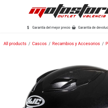
Ir al contenido
Eq
Garantía del mejor precio
Garantía de devoluc
All products
Cascos
Recambios y Accesorios
P