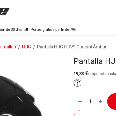
uipamiento moto
Tienda
Colecciones
Chollo Kits
Con
ión de 30 días
Portes gratis a partir de 79€
antallas
HJC
Pantalla HJC HJV9 Parasol Ámbar
Pantalla H
€
19,83
(impuesto inclu