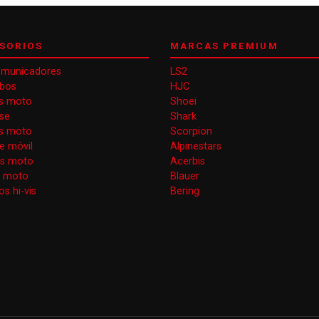
SORIOS
MARCAS PREMIUM
omunicadores
LS2
obos
HJC
s moto
Shoei
se
Shark
as moto
Scorpion
e móvil
Alpinestars
as moto
Acerbis
s moto
Blauer
s hi-vis
Bering