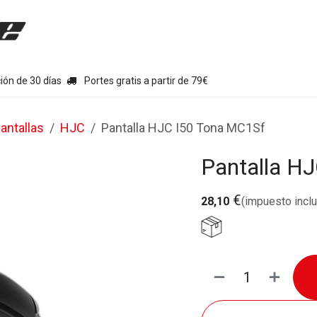
uipamiento moto
Tienda
Colecciones
Chollo Kits
Con
ión de 30 días
Portes gratis a partir de 79€
antallas
HJC
Pantalla HJC I50 Tona MC1Sf
Pantalla H
€
28,10
(impuesto inclu