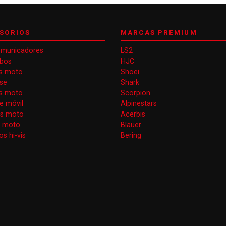
SORIOS
MARCAS PREMIUM
omunicadores
LS2
obos
HJC
s moto
Shoei
se
Shark
as moto
Scorpion
e móvil
Alpinestars
as moto
Acerbis
s moto
Blauer
s hi-vis
Bering