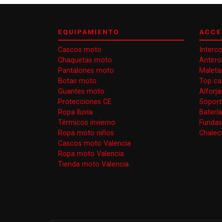
EQUIPAMIENTO
ACCE
Cascos moto
Interc
Chaquetas moto
Antirr
Pantalones moto
Maleta
Botas moto
Top ca
Guantes moto
Alforj
Protecciones CE
Soport
Ropa lluvia
Baterí
Térmicos invierno
Funda
Ropa moto niños
Chaleco
Cascos moto Valencia
Ropa moto Valencia
Tienda moto Valencia