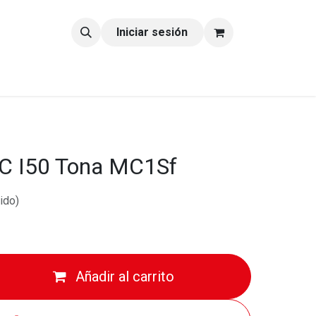
tacto
Blog
Iniciar sesión
JC I50 Tona MC1Sf
ido)
Añadir al carrito