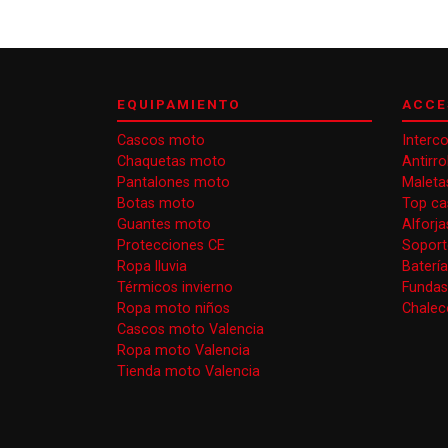
EQUIPAMIENTO
ACCE
Cascos moto
Interc
Chaquetas moto
Antirr
Pantalones moto
Maleta
Botas moto
Top ca
Guantes moto
Alforj
Protecciones CE
Soport
Ropa lluvia
Baterí
Térmicos invierno
Funda
Ropa moto niños
Chaleco
Cascos moto Valencia
Ropa moto Valencia
Tienda moto Valencia