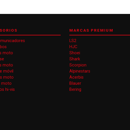
SORIOS
MARCAS PREMIUM
omunicadores
LS2
obos
HJC
s moto
Shoei
se
Shark
as moto
Scorpion
e móvil
Alpinestars
as moto
Acerbis
s moto
Blauer
s hi-vis
Bering