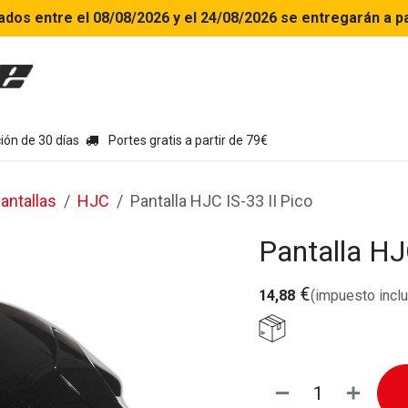
ados entre el 08/08/2026 y el 24/08/2026 se entregarán a pa
uipamiento moto
Tienda
Colecciones
Chollo Kits
Con
ión de 30 días
Portes gratis a partir de 79€
antallas
HJC
Pantalla HJC IS-33 II Pico
Pantalla HJ
€
14,88
(impuesto inclu