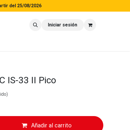
rtir del 25/08/2026
tacto
Blog
Iniciar sesión
C IS-33 II Pico
ido)
Añadir al carrito