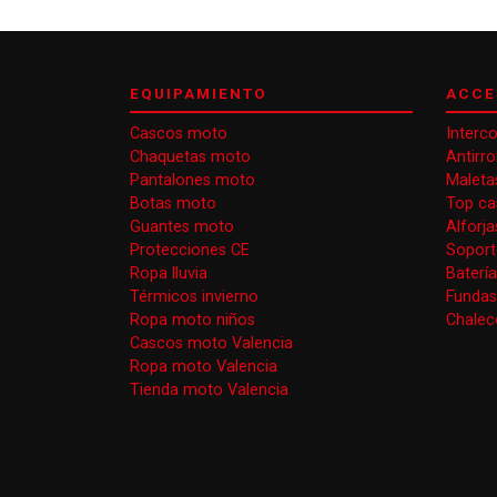
EQUIPAMIENTO
ACCE
Cascos moto
Interc
Chaquetas moto
Antirr
Pantalones moto
Maleta
Botas moto
Top ca
Guantes moto
Alforj
Protecciones CE
Soport
Ropa lluvia
Baterí
Térmicos invierno
Funda
Ropa moto niños
Chaleco
Cascos moto Valencia
Ropa moto Valencia
Tienda moto Valencia