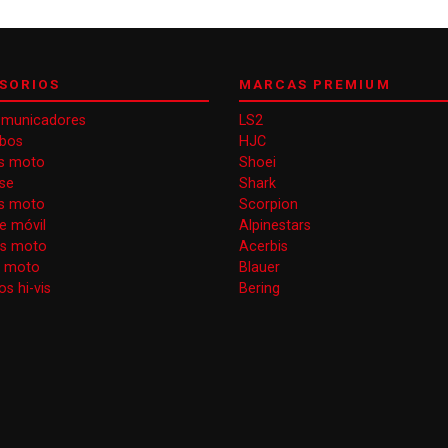
SORIOS
MARCAS PREMIUM
omunicadores
LS2
obos
HJC
s moto
Shoei
se
Shark
as moto
Scorpion
e móvil
Alpinestars
as moto
Acerbis
s moto
Blauer
s hi-vis
Bering