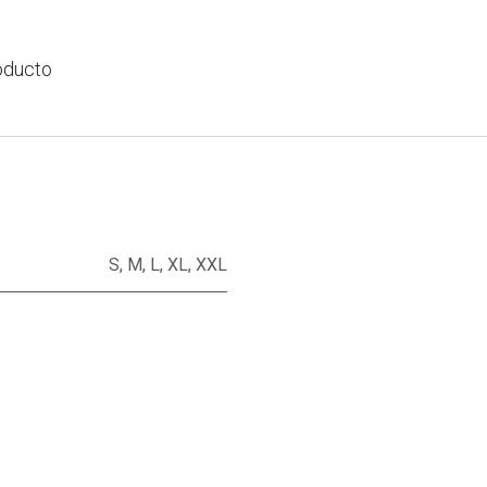
oducto
S
,
M
,
L
,
XL
,
XXL