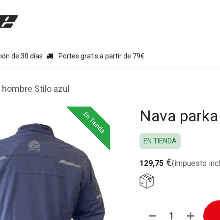
uipamiento moto
Tienda
Colecciones
Chollo Kits
Con
ión de 30 días
Portes gratis a partir de 79€
 hombre Stilo azul
Nava parka 
En Tienda
En Tienda
En Tienda
EN TIENDA
€
129,75
(impuesto inc