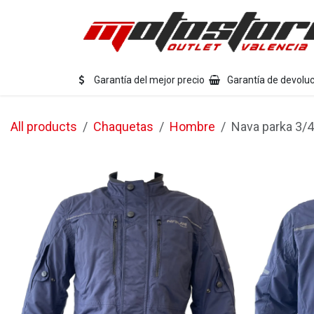
Ir al contenido
Eq
Garantía del mejor precio
Garantía de devoluc
All products
Chaquetas
Hombre
Nava parka 3/4