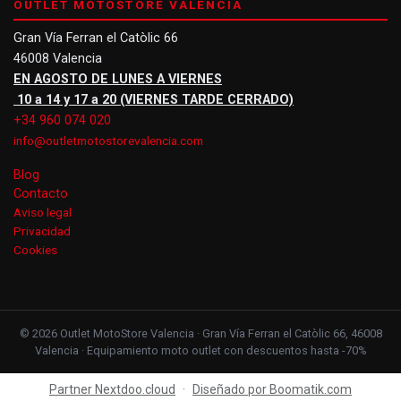
OUTLET MOTOSTORE VALENCIA
Gran Vía Ferran el Catòlic 66
46008 Valencia
EN AGOSTO DE LUNES A VIERNES
10 a 14 y 17 a 20 (VIERNES TARDE CERRADO)
+34 960 074 020
info@outletmotostorevalencia.com
Blog
Contacto
Aviso legal
Privacidad
Cookies
© 2026 Outlet MotoStore Valencia · Gran Vía Ferran el Catòlic 66, 46008
Valencia · Equipamiento moto outlet con descuentos hasta -70%
Partner Nextdoo.cloud
·
Diseñado por Boomatik.com