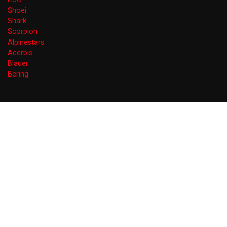
Shoei
Shark
Scorpion
Alpinestars
Acerbis
Blauer
Bering
OUTLET MOTOSTORE VALENCIA
Gran Vía Ferran el Catòlic 66
46008 Valencia
EN AGOSTO DE LUNES A VIERNES
10 a 14 y 17 a 20 (VIERNES TARDE CERRADO)
+34 960 074 020
info@outletmotostorevalencia.com
Blog
Contacto
Aviso legal