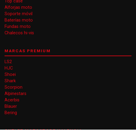
Top case
Alforjas moto
Soporte móvil
Baterías moto
Fundas moto
Chalecos hi-vis
MARCAS PREMIUM
LS2
HJC
Shoei
Shark
Scorpion
Alpinestars
Acerbis
Blauer
Bering
OUTLET MOTOSTORE VALENCIA