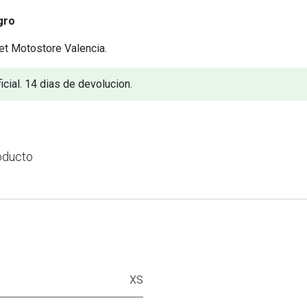
gro
et Motostore Valencia.
icial. 14 dias de devolucion.
oducto
XS