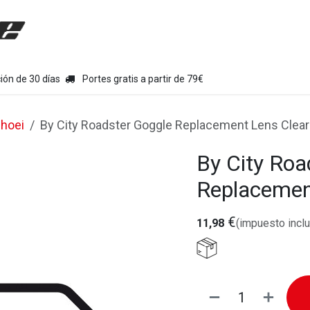
uipamiento moto
Tienda
Colecciones
Chollo Kits
Con
ión de 30 días
Portes gratis a partir de 79€
hoei
By City Roadster Goggle Replacement Lens Clear
By City Roa
Replacemen
€
11,98
(impuesto inclu