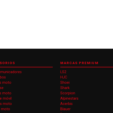
SORIOS
MARCAS PREMIUM
omunicadores
LS2
obos
HJC
s moto
Shoei
se
Shark
as moto
Scorpion
e móvil
Alpinestars
as moto
Acerbis
s moto
Blauer