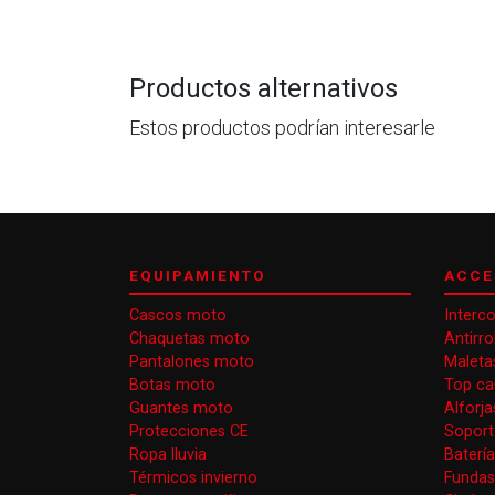
Productos alternativos
Estos productos podrían interesarle
EQUIPAMIENTO
ACCE
Cascos moto
Interc
Chaquetas moto
Antirr
Pantalones moto
Maleta
Botas moto
Top ca
Guantes moto
Alforj
Protecciones CE
Soport
Ropa lluvia
Baterí
Térmicos invierno
Funda