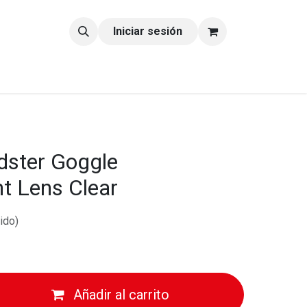
tacto
Blog
Iniciar sesión
dster Goggle
t Lens Clear
ido)
Añadir al carrito