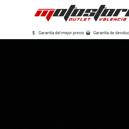
Ir al contenido
Eq
Garantía del mejor precio
Garantía de devoluc