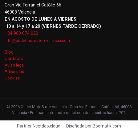
Gran Vía Ferran el Catòlic 66
46008 Valencia
EN AGOSTO DE LUNES A VIERNES
10 a 14 y 17 a 20 (VIERNES TARDE CERRADO)
+34 960 074 020
info@outletmotostorevalencia.com
Blog
Contacto
Aviso legal
Privacidad
Cookies
© 2026 Outlet MotoStore Valencia · Gran Vía Ferran el Catòlic 66, 46008
Valencia · Equipamiento moto outlet con descuentos hasta -70%
Partner Nextdoo.cloud
·
Diseñado por Boomatik.com