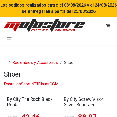
Ir al contenido
Los pedidos realizados entre el 08/08/2026 y el 24/08/2026
se entregarán a partir del 25/08/2026
...
Recambios y Accesorios
Shoei
Shoei
Pantallas
Shoei
NZI
Blauer
CGM
By City The Rock Black
By City Screw Visor
Peak
Silver Roadster