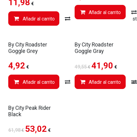
11,98
€
Añadir al carrito
Añadir al carrito
Compare
Añadir a li
By City Roadster
By City Roadster
Goggle Grey
Goggle Gray
4,92
41,90
49,55
€
€
€
Añadir al carrito
Compare
Añadir al carrito
Añadir a li
By City Peak Rider
Black
53,02
61,98
€
€