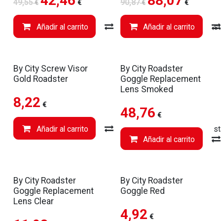
42,46
88,07
49,55
90,87
€
€
€
€
Añadir al carrito
Compare
Añadir al carrito
Añadir a li
En Tienda
By City Screw Visor
By City Roadster
Gold Roadster
Goggle Replacement
Lens Smoked
8,22
€
48,76
€
Añadir al carrito
Compare
Añadir a li
Añadir al carrito
By City Roadster
By City Roadster
Goggle Replacement
Goggle Red
Lens Clear
4,92
€